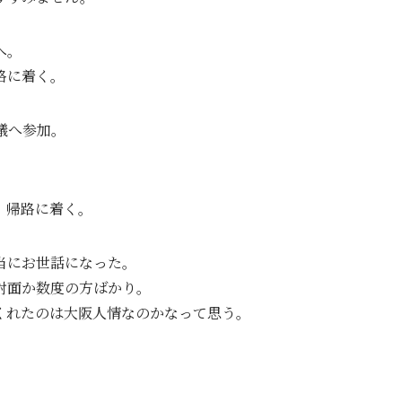
へ。
路に着く。
議へ参加。
、帰路に着く。
当にお世話になった。
対面か数度の方ばかり。
くれたのは大阪人情なのかなって思う。