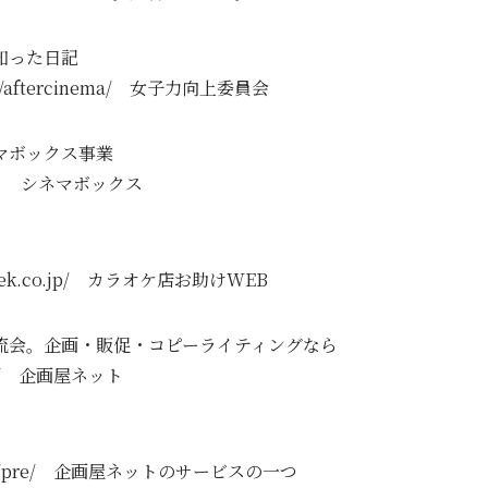
を知った日記
co.jp/aftercinema/ 女子力向上委員会
マボックス事業
com/ シネマボックス
nfoseek.co.jp/ カラオケ店お助けWEB
流会。企画・販促・コピーライティングなら
.net/ 企画屋ネット
ya.net/pre/ 企画屋ネットのサービスの一つ