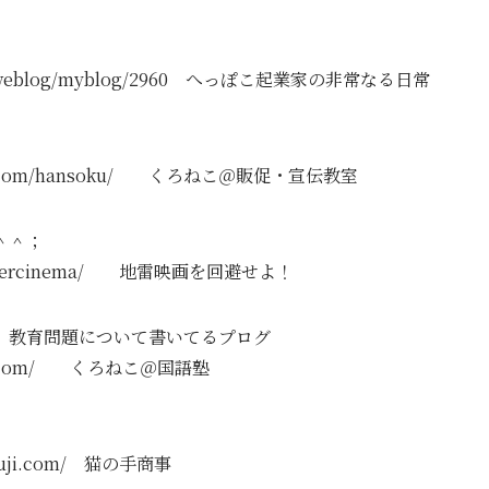
com/weblog/myblog/2960 へっぽこ起業家の非常なる日常
-nifty.com/hansoku/ くろねこ＠販促・宣伝教室
＾＾；
.jp/aftercinema/ 地雷映画を回避せよ！
、教育問題について書いてるプログ
-nifty.com/ くろねこ＠国語塾
syouji.com/ 猫の手商事