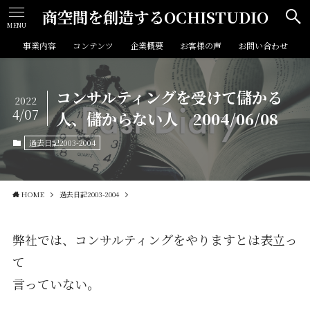
商空間を創造するOCHISTUDIO
MENU
事業内容
コンテンツ
企業概要
お客様の声
お問い合わせ
コンサルティングを受けて儲かる
2022
4/07
人、儲からない人 2004/06/08
過去日記2003-2004
HOME
過去日記2003-2004
弊社では、コンサルティングをやりますとは表立っ
て
言っていない。