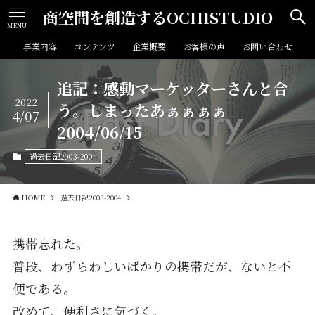
商空間を創造するOCHISTUDIO
MENU
事業内容
コンテンツ
企業概要
お客様の声
お問い合わせ
追記：感動マーケッターさんと合
2022
う。しまったあぁぁぁぁ
4/07
2004/06/15
過去日記2003-2004
HOME
過去日記2003-2004
携帯忘れた。
普段、わずらわしいばかりの携帯だが、ないと不
便である。
改めて、便利さに気づく。