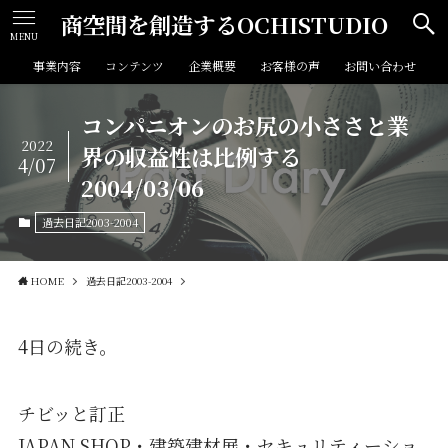
商空間を創造するOCHISTUDIO
MENU
事業内容
コンテンツ
企業概要
お客様の声
お問い合わせ
コンパニオンのお尻の小ささと業
2022
界の収益性は比例する
4/07
2004/03/06
過去日記2003-2004
HOME
過去日記2003-2004
4日の続き。
チビッと訂正
JAPAN SHOP・建築建材展・セキュリティーショ