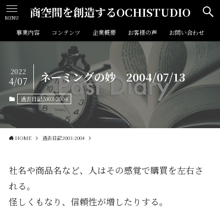
商空間を創造するOCHISTUDIO
MENU
事業内容
コンテンツ
企業概要
お客様の声
お問い合わせ
2022
ネーミングの妙 2004/07/13
4/07
過去日記2003-2004
HOME
過去日記2003-2004
社名や商品名など、人はその感覚で購買を左右さ
れる。
怪しくもなり、信頼性が増したりする。