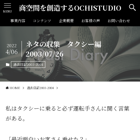
商空間を創造するOCHISTUDIO
MENU
事業内容
コンテンツ
企業概要
お客様の声
お問い合わせ
ネタの収集 タクシー編
2022
4/06
2003/07/26
過去日記2003-2004
HOME
過去日記2003-2004
私はタクシーに乗ると必ず運転手さんに聞く言葉
がある。
「最近面白いお客さん乗せた？」