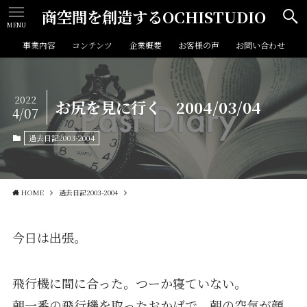
商空間を創造するOCHISTUDIO
MENU
事業内容
コンテンツ
企業概要
お客様の声
お問い合わせ
2022
お尻を見に行く 2004/03/04
4/07
過去日記2003-2004
HOME
過去日記2003-2004
今日は出張。
飛行機に間に合った。つーか寝ていない。
朝一番の飛行機を取ったおかげで、朝の空気が顔