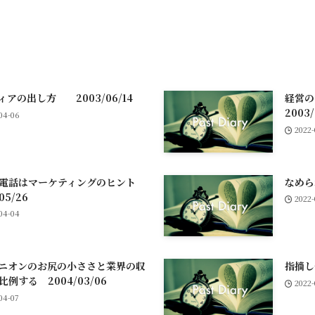
ィアの出し方 2003/06/14
経営
2003/
04-06
2022
の電話はマーケティングのヒント
なめら
05/26
2022
04-04
ニオンのお尻の小ささと業界の収
指摘し
比例する 2004/03/06
2022
04-07