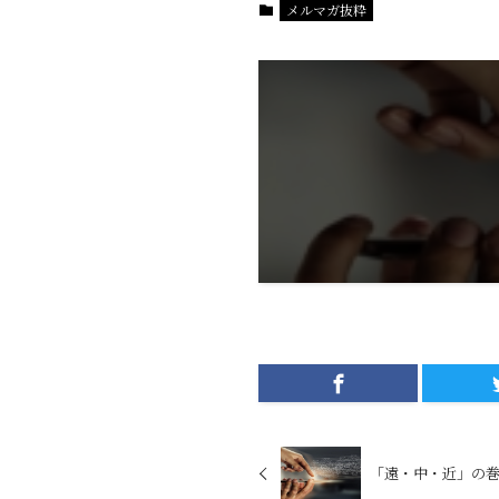
メルマガ抜粋
「遠・中・近」の巻 