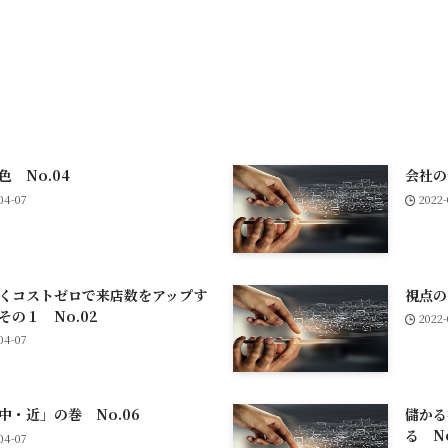
色 No.04
会社の
04-07
2022-
くコストゼロで来店数をアップす
視点の
その１ No.02
2022-
04-07
中・近」の巻 No.06
儲かる
る No
04-07