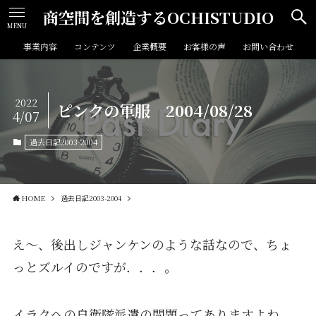
商空間を創造するOCHISTUDIO
MENU
事業内容
コンテンツ
企業概要
お客様の声
お問い合わせ
2022
ピンクの軍服 2004/08/28
4/07
過去日記2003-2004
HOME
過去日記2003-2004
え～、後出しジャンケンのような話なので、ちょ
っとズルイのですが．．．。
イラクへの自衛隊派遣の問題ってありますよね。